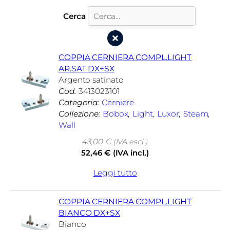
Cerca
COPPIA CERNIERA COMPL.LIGHT
AR.SAT DX+SX
Argento satinato
Cod.
3413023101
Categoria:
Cerniere
Collezione:
Bobox
, 
Light
, 
Luxor
, 
Steam
, 
Wall
43,00
€
(IVA escl.)
52,46
€
(IVA incl.)
Leggi tutto
COPPIA CERNIERA COMPL.LIGHT
BIANCO DX+SX
Bianco