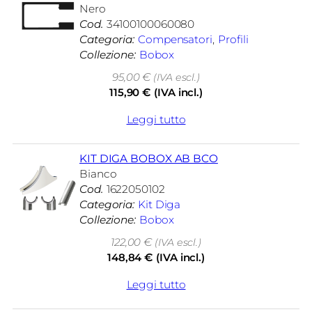
Nero
Cod.
34100100060080
Categoria:
Compensatori
, 
Profili
Collezione:
Bobox
95,00
€
(IVA escl.)
115,90
€
(IVA incl.)
Leggi tutto
KIT DIGA BOBOX AB BCO
Bianco
Cod.
1622050102
Categoria:
Kit Diga
Collezione:
Bobox
122,00
€
(IVA escl.)
148,84
€
(IVA incl.)
Leggi tutto