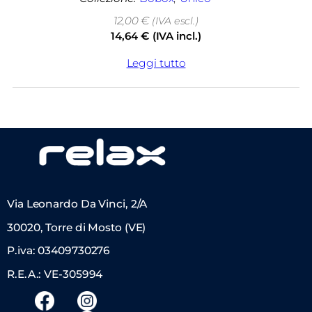
12,00
€
(IVA escl.)
14,64
€
(IVA incl.)
Leggi tutto
Via Leonardo Da Vinci, 2/A
30020, Torre di Mosto (VE)
P.iva: 03409730276
R.E.A.: VE-305994