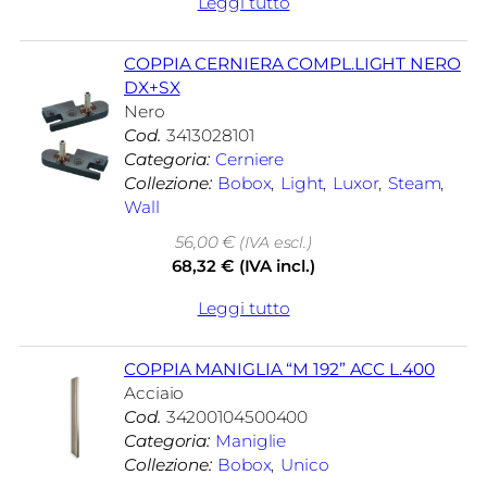
Leggi tutto
COPPIA CERNIERA COMPL.LIGHT NERO
DX+SX
Nero
Cod.
3413028101
Categoria:
Cerniere
Collezione:
Bobox
, 
Light
, 
Luxor
, 
Steam
, 
Wall
56,00
€
(IVA escl.)
68,32
€
(IVA incl.)
Leggi tutto
COPPIA MANIGLIA “M 192” ACC L.400
Acciaio
Cod.
34200104500400
Categoria:
Maniglie
Collezione:
Bobox
, 
Unico