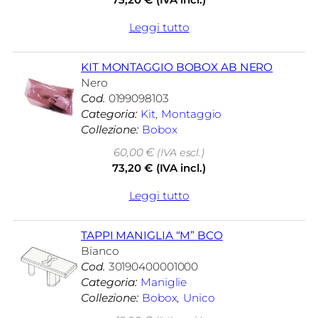
Leggi tutto
KIT MONTAGGIO BOBOX AB NERO
Nero
Cod.
0199098103
Categoria:
Kit
, 
Montaggio
Collezione:
Bobox
60,00
€
(IVA escl.)
73,20
€
(IVA incl.)
Leggi tutto
TAPPI MANIGLIA “M” BCO
Bianco
Cod.
30190400001000
Categoria:
Maniglie
Collezione:
Bobox
, 
Unico