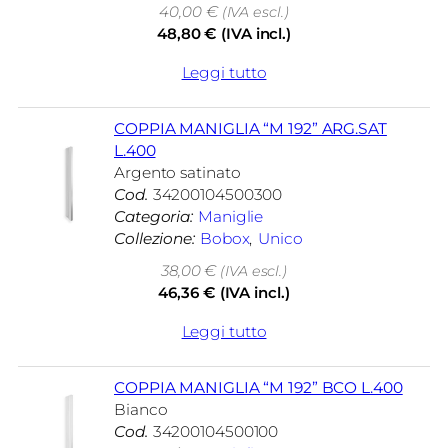
40,00
€
(IVA escl.)
48,80
€
(IVA incl.)
Leggi tutto
COPPIA MANIGLIA “M 192” ARG.SAT
L.400
Argento satinato
Cod.
34200104500300
Categoria:
Maniglie
Collezione:
Bobox
, 
Unico
38,00
€
(IVA escl.)
46,36
€
(IVA incl.)
Leggi tutto
COPPIA MANIGLIA “M 192” BCO L.400
Bianco
Cod.
34200104500100