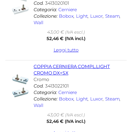
Cod.
3413020101
Categoria:
Cerniere
Collezione:
Bobox
, 
Light
, 
Luxor
, 
Steam
, 
Wall
43,00
€
(IVA escl.)
52,46
€
(IVA incl.)
Leggi tutto
COPPIA CERNIERA COMPL.LIGHT
CROMO DX+SX
Cromo
Cod.
3413022101
Categoria:
Cerniere
Collezione:
Bobox
, 
Light
, 
Luxor
, 
Steam
, 
Wall
43,00
€
(IVA escl.)
52,46
€
(IVA incl.)