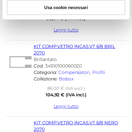
Collezione:
Bobox
Usa cookie necessari
77,00
€
(IVA escl.)
93,94
€
(IVA incl.)
Leggi tutto
KIT COMP.VETRO INCAS.VT 6/8 BRIL
2070
Brillantato
Cod.
34100100060020
Categoria:
Compensatori
, 
Profili
Collezione:
Bobox
86,00
€
(IVA escl.)
104,92
€
(IVA incl.)
Leggi tutto
KIT COMP.VETRO INCAS.VT 6/8 NERO
2070