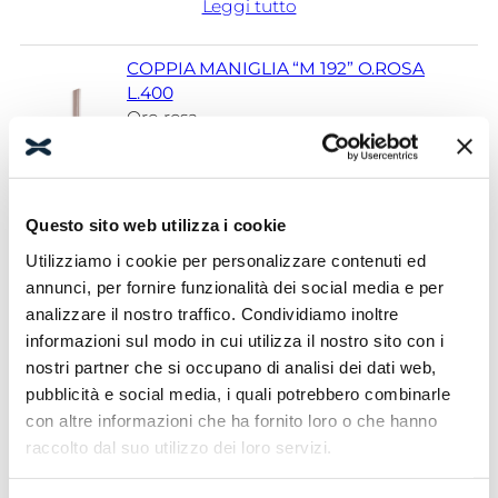
Leggi tutto
COPPIA MANIGLIA “M 192” O.ROSA
L.400
Oro rosa
Cod.
34200104501500
Categoria:
Maniglie
Collezione:
Bobox
, 
Unico
Questo sito web utilizza i cookie
53,00
€
(IVA escl.)
64,66
€
(IVA incl.)
Utilizziamo i cookie per personalizzare contenuti ed
annunci, per fornire funzionalità dei social media e per
Leggi tutto
analizzare il nostro traffico. Condividiamo inoltre
informazioni sul modo in cui utilizza il nostro sito con i
COPPIA MANIGLIA “M 192” ORO L.400
nostri partner che si occupano di analisi dei dati web,
Oro
pubblicità e social media, i quali potrebbero combinarle
Cod.
34200104500700
con altre informazioni che ha fornito loro o che hanno
Categoria:
Maniglie
raccolto dal suo utilizzo dei loro servizi.
Collezione:
Bobox
, 
Unico
40,00
€
(IVA escl.)