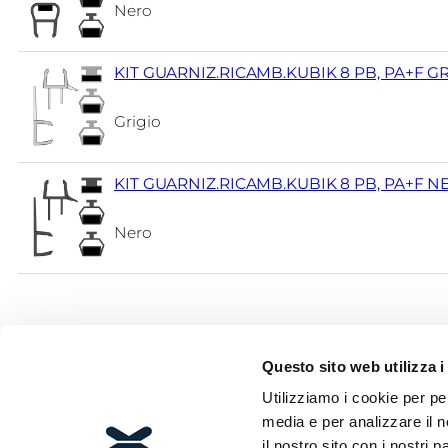
Nero
KIT GUARNIZ.RICAMB.KUBIK 8 PB, PA+F G
Grigio
KIT GUARNIZ.RICAMB.KUBIK 8 PB, PA+F N
Nero
Questo sito web utilizza i
Utilizziamo i cookie per pe
media e per analizzare il n
Via Leonardo Da Vinci, 2/A
il nostro sito con i nostri 