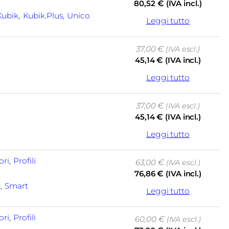
80,52
€
(IVA incl.)
Kubik
, 
Kubik.plus
, 
Unico
Leggi tutto
37,00
€
(IVA escl.)
45,14
€
(IVA incl.)
Leggi tutto
37,00
€
(IVA escl.)
45,14
€
(IVA incl.)
Leggi tutto
ori
, 
Profili
63,00
€
(IVA escl.)
76,86
€
(IVA incl.)
k
, 
Smart
Leggi tutto
ori
, 
Profili
60,00
€
(IVA escl.)