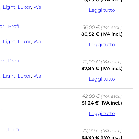
k
, 
Light
, 
Luxor
, 
Wall
Leggi tutto
ori
, 
Profili
66,00
€
(IVA escl.)
80,52
€
(IVA incl.)
k
, 
Light
, 
Luxor
, 
Wall
Leggi tutto
ori
, 
Profili
72,00
€
(IVA escl.)
87,84
€
(IVA incl.)
k
, 
Light
, 
Luxor
, 
Wall
Leggi tutto
42,00
€
(IVA escl.)
51,24
€
(IVA incl.)
am
Leggi tutto
ori
, 
Profili
77,00
€
(IVA escl.)
93,94
€
(IVA incl.)