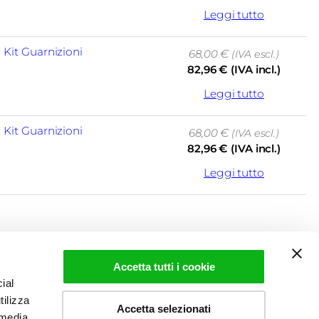
Leggi tutto
, 
Kit Guarnizioni
68,00
€
(IVA escl.)
82,96
€
(IVA incl.)
Leggi tutto
, 
Kit Guarnizioni
68,00
€
(IVA escl.)
82,96
€
(IVA incl.)
Leggi tutto
Accetta tutti i cookie
ial
tilizza
Home
Carrello
Accetta selezionati
Privacy Policy
Il mio account
 media,