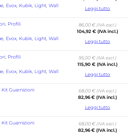
ne
, 
Evox
, 
Kubik
, 
Light
, 
Wall
Leggi tutto
ori
, 
Profili
86,00
€
(IVA escl.)
104,92
€
(IVA incl.)
ne
, 
Evox
, 
Kubik
, 
Light
, 
Wall
Leggi tutto
ori
, 
Profili
95,00
€
(IVA escl.)
115,90
€
(IVA incl.)
ne
, 
Evox
, 
Kubik
, 
Light
, 
Wall
Leggi tutto
, 
Kit Guarnizioni
68,00
€
(IVA escl.)
82,96
€
(IVA incl.)
Leggi tutto
, 
Kit Guarnizioni
68,00
€
(IVA escl.)
82,96
€
(IVA incl.)