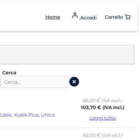
Home
Carrello
Accedi
Cerca
85,00
€
(IVA escl.)
103,70
€
(IVA incl.)
Kubik
, 
Kubik.plus
, 
Unico
Leggi tutto
66,00
€
(IVA escl.)