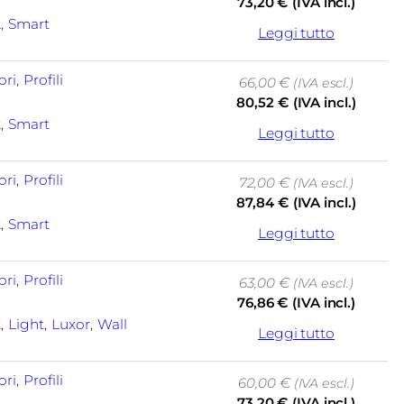
73,20
€
(IVA incl.)
k
, 
Smart
Leggi tutto
ori
, 
Profili
66,00
€
(IVA escl.)
80,52
€
(IVA incl.)
k
, 
Smart
Leggi tutto
ori
, 
Profili
72,00
€
(IVA escl.)
87,84
€
(IVA incl.)
k
, 
Smart
Leggi tutto
ori
, 
Profili
63,00
€
(IVA escl.)
76,86
€
(IVA incl.)
k
, 
Light
, 
Luxor
, 
Wall
Leggi tutto
ori
, 
Profili
60,00
€
(IVA escl.)
73,20
€
(IVA incl.)