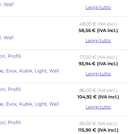
r
, 
Wall
Leggi tutto
48,00
€
(IVA escl.)
58,56
€
(IVA incl.)
r
, 
Wall
Leggi tutto
ori
, 
Profili
77,00
€
(IVA escl.)
93,94
€
(IVA incl.)
ne
, 
Evox
, 
Kubik
, 
Light
, 
Wall
Leggi tutto
ori
, 
Profili
86,00
€
(IVA escl.)
104,92
€
(IVA incl.)
ne
, 
Evox
, 
Kubik
, 
Light
, 
Wall
Leggi tutto
ori
, 
Profili
95,00
€
(IVA escl.)
115,90
€
(IVA incl.)