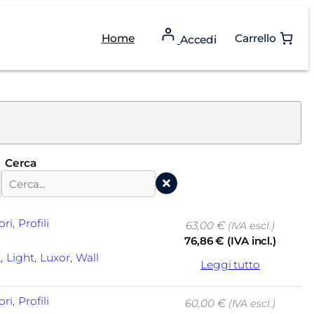
Home
Carrello
Accedi
Cerca
ori
, 
Profili
63,00
€
(IVA escl.)
76,86
€
(IVA incl.)
k
, 
Light
, 
Luxor
, 
Wall
Leggi tutto
ori
, 
Profili
60,00
€
(IVA escl.)