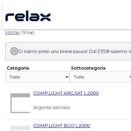
Vai
al
contenuto
Home
/ Shop
Ci siamo presi una breve pausa! Dal 27/08 saremo d
Categoria
Sottocategoria
COMP.LIGHT ARG.SAT L.2000
Argento satinato
COMP.LIGHT BCO L.2000