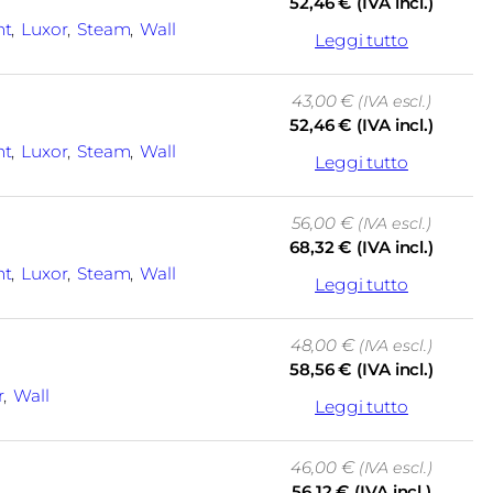
52,46
€
(IVA incl.)
ht
, 
Luxor
, 
Steam
, 
Wall
Leggi tutto
43,00
€
(IVA escl.)
52,46
€
(IVA incl.)
ht
, 
Luxor
, 
Steam
, 
Wall
Leggi tutto
56,00
€
(IVA escl.)
68,32
€
(IVA incl.)
ht
, 
Luxor
, 
Steam
, 
Wall
Leggi tutto
48,00
€
(IVA escl.)
58,56
€
(IVA incl.)
r
, 
Wall
Leggi tutto
46,00
€
(IVA escl.)
56,12
€
(IVA incl.)