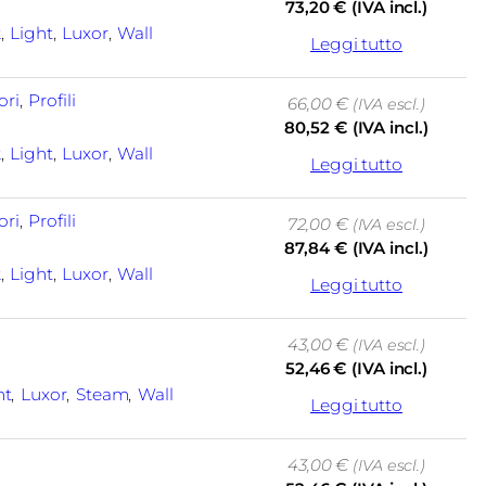
73,20
€
(IVA incl.)
k
, 
Light
, 
Luxor
, 
Wall
Leggi tutto
ori
, 
Profili
66,00
€
(IVA escl.)
80,52
€
(IVA incl.)
k
, 
Light
, 
Luxor
, 
Wall
Leggi tutto
ori
, 
Profili
72,00
€
(IVA escl.)
87,84
€
(IVA incl.)
k
, 
Light
, 
Luxor
, 
Wall
Leggi tutto
43,00
€
(IVA escl.)
52,46
€
(IVA incl.)
ht
, 
Luxor
, 
Steam
, 
Wall
Leggi tutto
43,00
€
(IVA escl.)