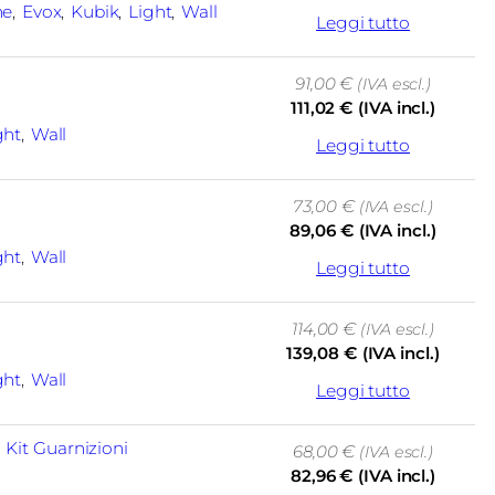
ne
, 
Evox
, 
Kubik
, 
Light
, 
Wall
Leggi tutto
91,00
€
(IVA escl.)
111,02
€
(IVA incl.)
ght
, 
Wall
Leggi tutto
73,00
€
(IVA escl.)
89,06
€
(IVA incl.)
ght
, 
Wall
Leggi tutto
114,00
€
(IVA escl.)
139,08
€
(IVA incl.)
ght
, 
Wall
Leggi tutto
, 
Kit Guarnizioni
68,00
€
(IVA escl.)
82,96
€
(IVA incl.)