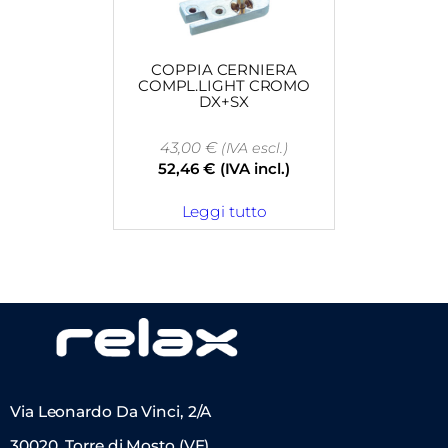
COPPIA CERNIERA
COMPL.LIGHT CROMO
DX+SX
43,00
€
(IVA escl.)
52,46
€
(IVA incl.)
Leggi tutto
Via Leonardo Da Vinci, 2/A
30020, Torre di Mosto (VE)