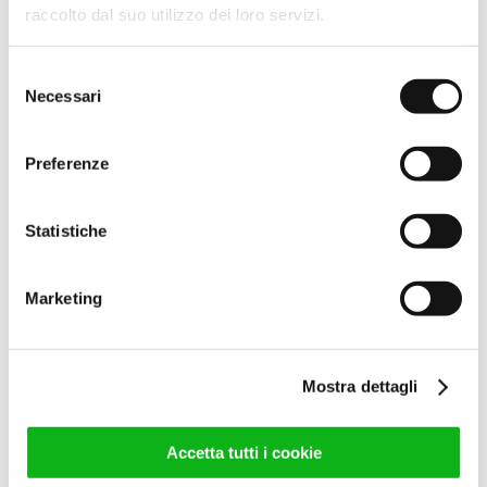
68,00
€
(IVA escl.)
raccolto dal suo utilizzo dei loro servizi.
82,96
€
(IVA incl.)
Selezione
Leggi tutto
Necessari
del
consenso
Preferenze
Statistiche
Marketing
CERNIERA ELICA 180 GRADI
BCO DX
68,00
€
Mostra dettagli
(IVA escl.)
82,96
€
(IVA incl.)
Accetta tutti i cookie
Leggi tutto