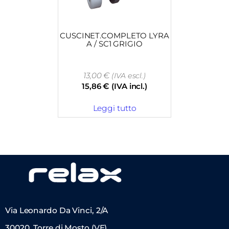
CUSCINET.COMPLETO LYRA
A / SC1 GRIGIO
13,00
€
(IVA escl.)
15,86
€
(IVA incl.)
Leggi tutto
Via Leonardo Da Vinci, 2/A
30020, Torre di Mosto (VE)