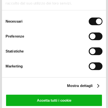
35,00
€
(IVA escl.)
raccolto dal suo utilizzo dei loro servizi.
42,70
€
(IVA incl.)
Selezione
Leggi tutto
Necessari
del
consenso
Preferenze
Statistiche
Marketing
COMP.DOPP LYRA ARG.SAT
L.1950
63,00
€
Mostra dettagli
(IVA escl.)
76,86
€
(IVA incl.)
Accetta tutti i cookie
Leggi tutto