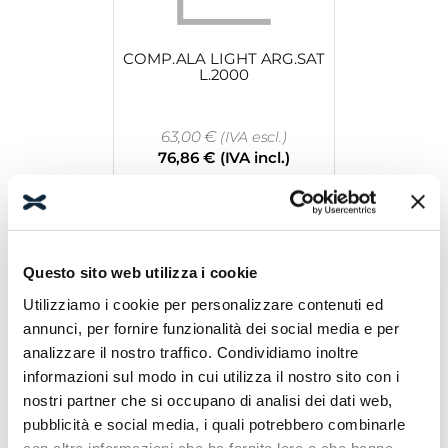
COMP.ALA LIGHT ARG.SAT
L.2000
63,00
€
(IVA escl.)
76,86
€
(IVA incl.)
Leggi tutto
Questo sito web utilizza i cookie
Utilizziamo i cookie per personalizzare contenuti ed
annunci, per fornire funzionalità dei social media e per
analizzare il nostro traffico. Condividiamo inoltre
informazioni sul modo in cui utilizza il nostro sito con i
nostri partner che si occupano di analisi dei dati web,
KIT COMP.VETRO INCAS.VT
6/8 BRIL 2000
pubblicità e social media, i quali potrebbero combinarle
con altre informazioni che ha fornito loro o che hanno