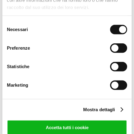
raccolto dal suo utilizzo dei loro servizi.
86,00
€
(IVA escl.)
104,92
€
(IVA incl.)
Selezione
Leggi tutto
Necessari
del
consenso
Preferenze
Statistiche
Marketing
COPPIA MANIGLIA “P 600”
INT.192 BCO
Mostra dettagli
69,00
€
(IVA escl.)
84,18
€
(IVA incl.)
Accetta tutti i cookie
Leggi tutto