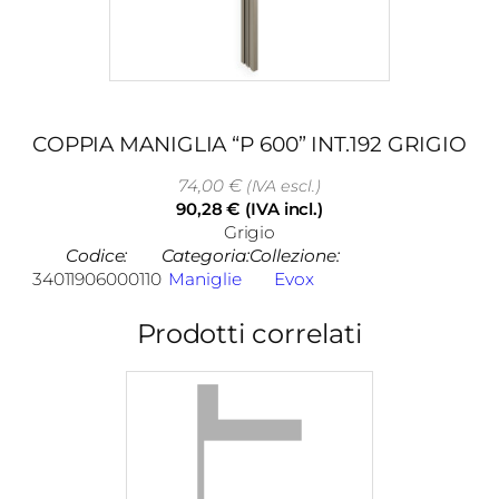
COPPIA MANIGLIA “P 600” INT.192 GRIGIO
74,00
€
(IVA escl.)
90,28
€
(IVA incl.)
Grigio
Codice:
Categoria:
Collezione:
34011906000110
Maniglie
Evox
Prodotti correlati