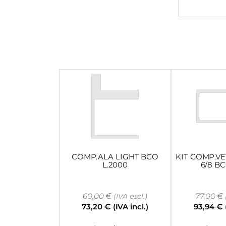
COMP.ALA LIGHT BCO
KIT COMP.VE
L.2000
6/8 B
60,00
€
77,00
€
(IVA escl.)
73,20
€
(IVA incl.)
93,94
€