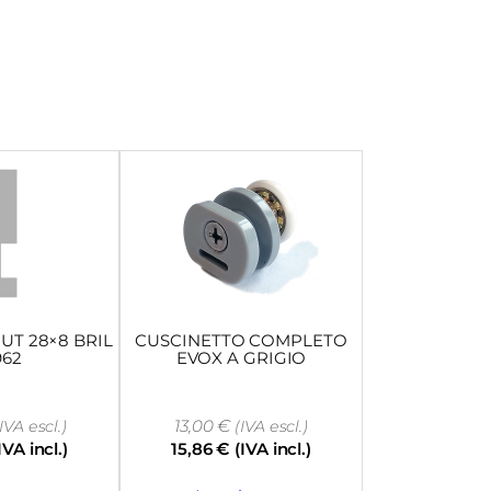
UT 28×8 BRIL
CUSCINETTO COMPLETO
962
EVOX A GRIGIO
13,00
€
IVA escl.)
(IVA escl.)
IVA incl.)
15,86
€
(IVA incl.)