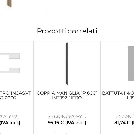
Prodotti correlati
TRO INCAS.VT
COPPIA MANIGLIA “P 600”
BATTUTA IN/O
CO 2000
INT.192 NERO
L.1
78,00
€
67,00
€
(IVA escl.)
(IVA escl.)
(
(IVA incl.)
95,16
€
(IVA incl.)
81,74
€
(