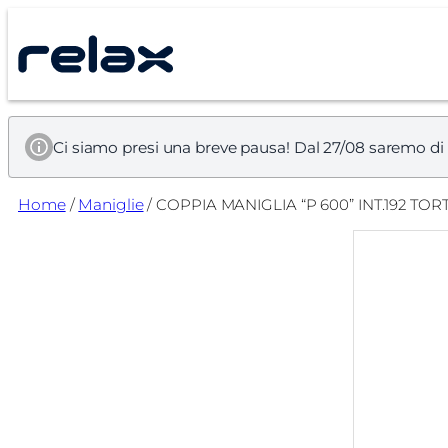
Vai
al
contenuto
Ci siamo presi una breve pausa! Dal 27/08 saremo di
Home
/
Maniglie
/ COPPIA MANIGLIA “P 600” INT.192 TOR