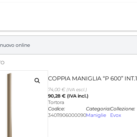
 nuovo online
TO
COPPIA MANIGLIA “P 600” INT
74,00
€
(IVA escl.)
90,28
€
(IVA incl.)
Tortora
Codice:
Categoria:
Collezione:
34011906000090
Maniglie
Evox