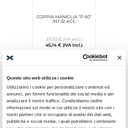
COPPIA MANIGLIA “P 60”
INT.32 ACC
37,00
€
(IVA escl.)
45,14
€
(IVA incl.)
Leggi tutto
Questo sito web utilizza i cookie
Utilizziamo i cookie per personalizzare contenuti ed
annunci, per fornire funzionalità dei social media e per
analizzare il nostro traffico. Condividiamo inoltre
informazioni sul modo in cui utilizza il nostro sito con i
nostri partner che si occupano di analisi dei dati web,
COMP.DOPP LYRA ARG.LUC
L.1950
pubblicità e social media, i quali potrebbero combinarle
con altre informazioni che ha fornito loro o che hanno