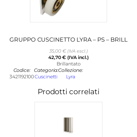
GRUPPO CUSCINETTO LYRA – PS – BRILL
35,00
€
(IVA escl.)
42,70
€
(IVA incl.)
Brillantato
Codice:
Categoria:
Collezione:
3421192100
Cuscinetti
Lyra
Prodotti correlati