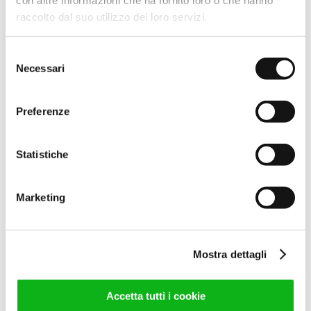
raccolto dal suo utilizzo dei loro servizi.
66,00
€
(IVA escl.)
80,52
€
(IVA incl.)
Selezione
Leggi tutto
Necessari
del
consenso
Preferenze
Statistiche
Marketing
COMP.LYRA ARG.SAT L.1950
Mostra dettagli
63,00
€
(IVA escl.)
76,86
€
(IVA incl.)
Accetta tutti i cookie
Leggi tutto