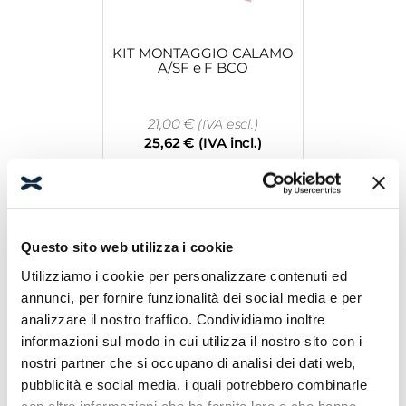
KIT MONTAGGIO CALAMO
A/SF e F BCO
21,00
€
(IVA escl.)
25,62
€
(IVA incl.)
Leggi tutto
Questo sito web utilizza i cookie
Utilizziamo i cookie per personalizzare contenuti ed
annunci, per fornire funzionalità dei social media e per
analizzare il nostro traffico. Condividiamo inoltre
informazioni sul modo in cui utilizza il nostro sito con i
nostri partner che si occupano di analisi dei dati web,
COMP.DOPPIO MOD.2.0
BCO L.1900
pubblicità e social media, i quali potrebbero combinarle
con altre informazioni che ha fornito loro o che hanno