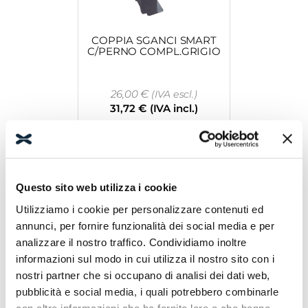
COPPIA SGANCI SMART
C/PERNO COMPL.GRIGIO
26,00
€
(IVA escl.)
31,72
€
(IVA incl.)
Leggi tutto
Questo sito web utilizza i cookie
Utilizziamo i cookie per personalizzare contenuti ed
annunci, per fornire funzionalità dei social media e per
analizzare il nostro traffico. Condividiamo inoltre
informazioni sul modo in cui utilizza il nostro sito con i
nostri partner che si occupano di analisi dei dati web,
COMP.DOPP.VERSUS BRIL
L.1400
pubblicità e social media, i quali potrebbero combinarle
con altre informazioni che ha fornito loro o che hanno