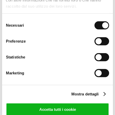
raccolto dal suo utilizzo dei loro servizi.
66,00
€
(IVA escl.)
80,52
€
(IVA incl.)
Selezione
Leggi tutto
Necessari
del
consenso
Preferenze
Statistiche
Marketing
COMP.ALA LIGHT ARG.SAT
L.1400
Mostra dettagli
53,00
€
(IVA escl.)
64,66
€
(IVA incl.)
Accetta tutti i cookie
Leggi tutto