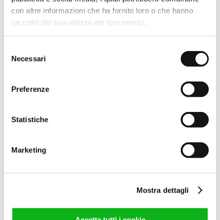
L.2000
con altre informazioni che ha fornito loro o che hanno
raccolto dal suo utilizzo dei loro servizi.
66,00
€
(IVA escl.)
80,52
€
(IVA incl.)
Selezione
Necessari
del
Leggi tutto
consenso
Preferenze
Statistiche
Marketing
COMP.ALA LIGHT BCO
L.2000
Mostra dettagli
60,00
€
(IVA escl.)
73,20
€
(IVA incl.)
Accetta tutti i cookie