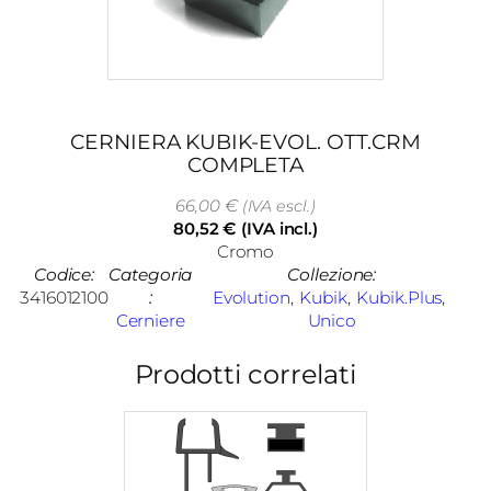
CERNIERA KUBIK-EVOL. OTT.CRM
COMPLETA
66,00
€
(IVA escl.)
80,52
€
(IVA incl.)
Cromo
Codice:
Categoria
Collezione:
3416012100
:
Evolution
, 
Kubik
, 
Kubik.plus
, 
Cerniere
Unico
Prodotti correlati