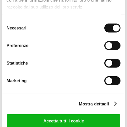
raccolto dal suo utilizzo dei loro servizi.
48,00
€
(IVA escl.)
58,56
€
(IVA incl.)
Selezione
Leggi tutto
Necessari
del
consenso
Preferenze
Statistiche
Marketing
COPPIA MANIGLIA “P 220”
INT.192 ACC
Mostra dettagli
48,00
€
(IVA escl.)
58,56
€
(IVA incl.)
Accetta tutti i cookie
Leggi tutto