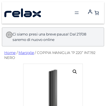
Vai
al
contenuto
Ci siamo presi una breve pausa! Dal 27/08
saremo di nuovo online
Home
/
Maniglie
/ COPPIA MANIGLIA “P 220” INT.192
NERO