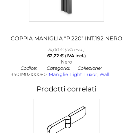
COPPIA MANIGLIA “P 220” INT.192 NERO
51,00
€
(IVA escl.)
62,22
€
(IVA incl.)
Nero
Codice:
Categoria:
Collezione:
34011902100080
Maniglie
Light
, 
Luxor
, 
Wall
Prodotti correlati