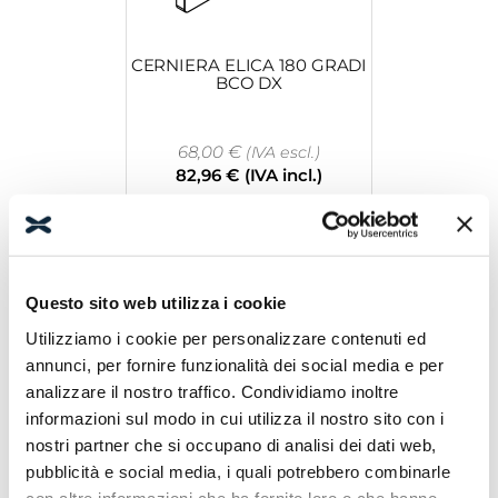
CERNIERA ELICA 180 GRADI
BCO DX
68,00
€
(IVA escl.)
82,96
€
(IVA incl.)
Leggi tutto
Questo sito web utilizza i cookie
Utilizziamo i cookie per personalizzare contenuti ed
annunci, per fornire funzionalità dei social media e per
analizzare il nostro traffico. Condividiamo inoltre
informazioni sul modo in cui utilizza il nostro sito con i
nostri partner che si occupano di analisi dei dati web,
COPPIA MANIGLIA “P 220”
INT.192 BZO
pubblicità e social media, i quali potrebbero combinarle
con altre informazioni che ha fornito loro o che hanno