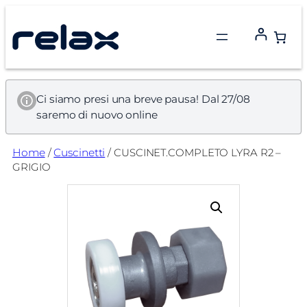
Vai
al
contenuto
Ci siamo presi una breve pausa! Dal 27/08
saremo di nuovo online
Home
/
Cuscinetti
/ CUSCINET.COMPLETO LYRA R2 –
GRIGIO