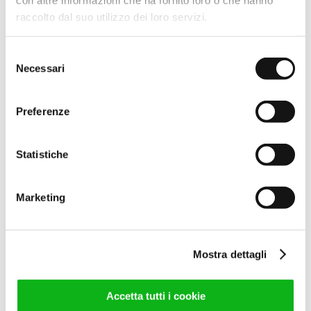
raccolto dal suo utilizzo dei loro servizi.
37,00
€
(IVA escl.)
45,14
€
(IVA incl.)
Selezione
Leggi tutto
Necessari
del
consenso
Preferenze
Statistiche
Marketing
COPPIA MANIGLIA “P 60”
INT.32 BCO
Mostra dettagli
35,00
€
(IVA escl.)
42,70
€
(IVA incl.)
Accetta tutti i cookie
Leggi tutto