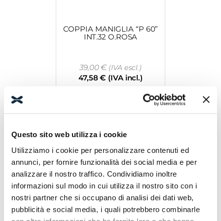
COPPIA MANIGLIA “P 60”
INT.32 O.ROSA
39,00
€
(IVA escl.)
47,58
€
(IVA incl.)
Leggi tutto
Questo sito web utilizza i cookie
Utilizziamo i cookie per personalizzare contenuti ed
annunci, per fornire funzionalità dei social media e per
analizzare il nostro traffico. Condividiamo inoltre
informazioni sul modo in cui utilizza il nostro sito con i
nostri partner che si occupano di analisi dei dati web,
COPPIA MANIGLIA “P 60”
INT.32 BZO
pubblicità e social media, i quali potrebbero combinarle
con altre informazioni che ha fornito loro o che hanno