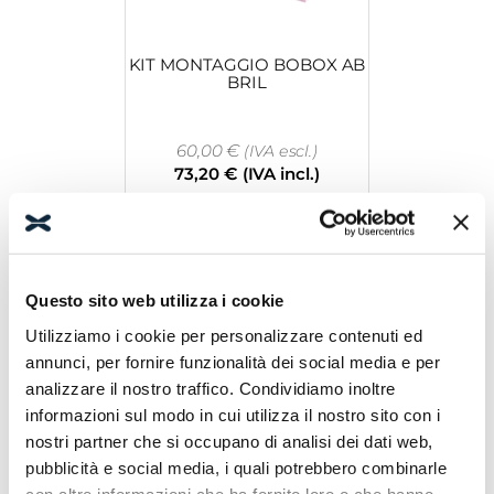
KIT MONTAGGIO BOBOX AB
BRIL
60,00
€
(IVA escl.)
73,20
€
(IVA incl.)
Leggi tutto
Questo sito web utilizza i cookie
Utilizziamo i cookie per personalizzare contenuti ed
annunci, per fornire funzionalità dei social media e per
analizzare il nostro traffico. Condividiamo inoltre
informazioni sul modo in cui utilizza il nostro sito con i
nostri partner che si occupano di analisi dei dati web,
COPPIA CERNIERA
COMPL.LIGHT NERO DX+SX
pubblicità e social media, i quali potrebbero combinarle
con altre informazioni che ha fornito loro o che hanno