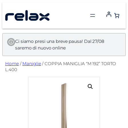
Vai
al
contenuto
Ci siamo presi una breve pausa! Dal 27/08
saremo di nuovo online
Home
/
Maniglie
/ COPPIA MANIGLIA “M 192” TORTO
L.400