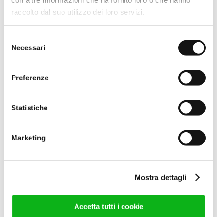
raccolto dal suo utilizzo dei loro servizi.
56,00
€
(IVA escl.)
68,32
€
(IVA incl.)
Selezione
Leggi tutto
Necessari
del
consenso
Preferenze
Statistiche
Marketing
COPPIA MANIGLIA “M 192”
CREMA L.400
Mostra dettagli
40,00
€
(IVA escl.)
48,80
€
(IVA incl.)
Accetta tutti i cookie
Leggi tutto