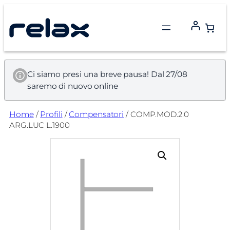
Vai
al
contenuto
Ci siamo presi una breve pausa! Dal 27/08
saremo di nuovo online
Home
/
Profili
/
Compensatori
/ COMP.MOD.2.0
ARG.LUC L.1900