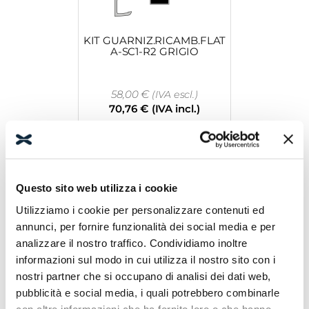
KIT GUARNIZ.RICAMB.FLAT
A-SC1-R2 GRIGIO
58,00
€
(IVA escl.)
70,76
€
(IVA incl.)
Leggi tutto
Questo sito web utilizza i cookie
Utilizziamo i cookie per personalizzare contenuti ed
annunci, per fornire funzionalità dei social media e per
analizzare il nostro traffico. Condividiamo inoltre
informazioni sul modo in cui utilizza il nostro sito con i
nostri partner che si occupano di analisi dei dati web,
COMP.DOPPIO MOD.2.0
ARG.LUC L.1900
pubblicità e social media, i quali potrebbero combinarle
con altre informazioni che ha fornito loro o che hanno