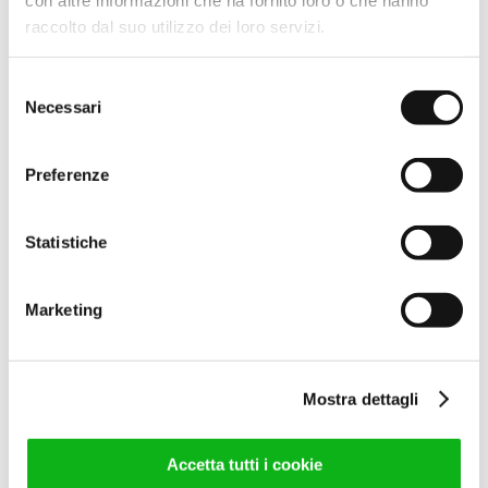
raccolto dal suo utilizzo dei loro servizi.
66,00
€
(IVA escl.)
80,52
€
(IVA incl.)
Selezione
Leggi tutto
Necessari
del
consenso
Preferenze
Statistiche
Marketing
COMP.DOPP.VERSUS
ARG.SAT L.1950
Mostra dettagli
53,00
€
(IVA escl.)
64,66
€
(IVA incl.)
Accetta tutti i cookie
Leggi tutto