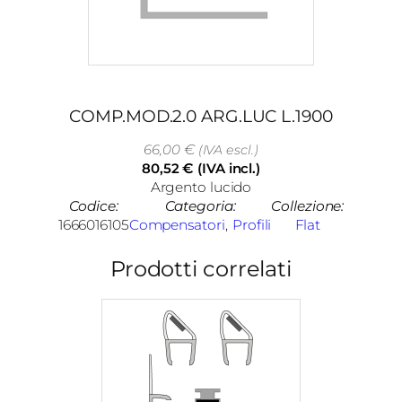
COMP.MOD.2.0 ARG.LUC L.1900
66,00
€
(IVA escl.)
80,52
€
(IVA incl.)
Argento lucido
Codice:
Categoria:
Collezione:
1666016105
Compensatori
, 
Profili
Flat
Prodotti correlati